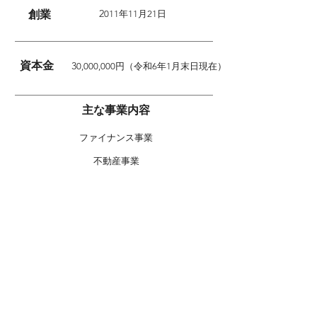
2
創業
011年11月21日
資本金
3
0,000,000円（令和6年1月末日現在）
主な事業内容
ファイナンス事業
不動産事業
AIソリューション事業
モビリティテクノロジー事業
修理保証事業
経営コンサルティング事業