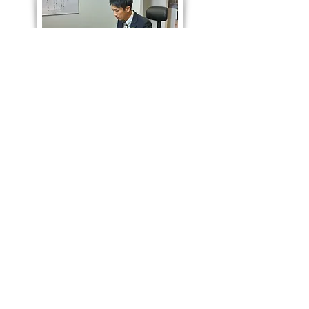
また、外部人財や障害者の採用、女性の活躍推進な
ど、多様性を受容する組織風土の醸成と成長意欲のあ
る人財の成長を支援する環境を整備することで、一人
一人のチャレンジする意欲を高めイノベーションにつ
ながる機会を増やしていきます。
このような、多様な人財の掛け合わせによるイノベー
ションの創発や、ユニークな事業ポートフォリオにお
ける人財の育成が、「MIAMIグループらしい」人財戦
略です。「人財」の価値を高めることで、組織能力を
向上させ、事業を強くし、事業戦略およびグループの
持続的成長・価値向上を実現していきます。